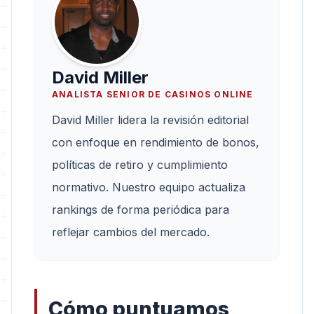
David Miller
ANALISTA SENIOR DE CASINOS ONLINE
David Miller lidera la revisión editorial
con enfoque en rendimiento de bonos,
políticas de retiro y cumplimiento
normativo. Nuestro equipo actualiza
rankings de forma periódica para
reflejar cambios del mercado.
Cómo puntuamos