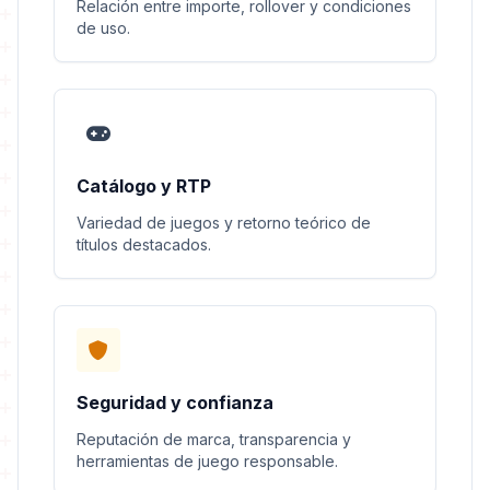
Relación entre importe, rollover y condiciones
de uso.
Catálogo y RTP
Variedad de juegos y retorno teórico de
títulos destacados.
Seguridad y confianza
Reputación de marca, transparencia y
herramientas de juego responsable.