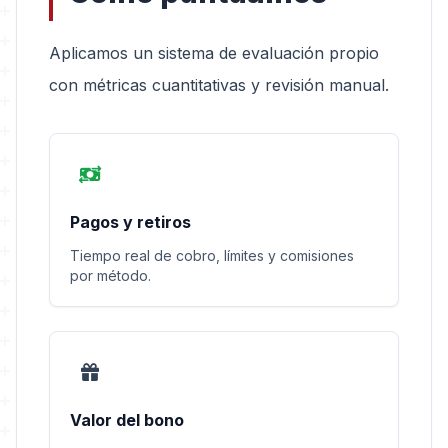
Aplicamos un sistema de evaluación propio
con métricas cuantitativas y revisión manual.
Pagos y retiros
Tiempo real de cobro, límites y comisiones
por método.
Valor del bono